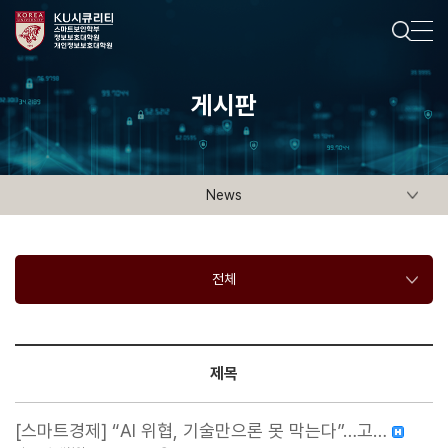
게시판
News
전체
제목
[스마트경제] “AI 위협, 기술만으론 못 막는다”…고…