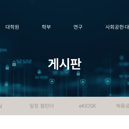
대학원
학부
연구
사회공헌·
게시판
실
일정 캘린더
eKIOSK
채용공