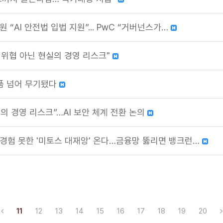
 “AI 안전법 입법 지원”... PwC “거버넌스가…
미래 위협 아닌 현실의 경영 리스크"
 제품 넘어 무기됐다
의 경영 리스크”…AI 보안 체계 전환 논의
가 경험 못한 '미토스 대재앙' 온다…금융망 뚫리면 뱅크런…
11
12
13
14
15
16
17
18
19
20