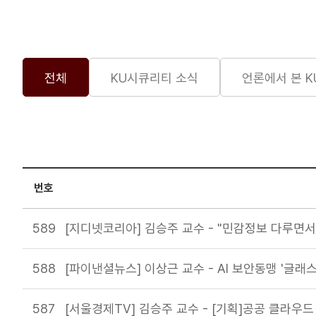
전체
KU시큐리티 소식
언론에서 본 
번호
589
[지디넷코리아] 김승주 교수 - "민감정보 다루면
588
[파이낸셜뉴스] 이상근 교수 - AI 보안동맹 '글래
587
[서울경제TV] 김승주 교수 - [기획]공공 클라우드