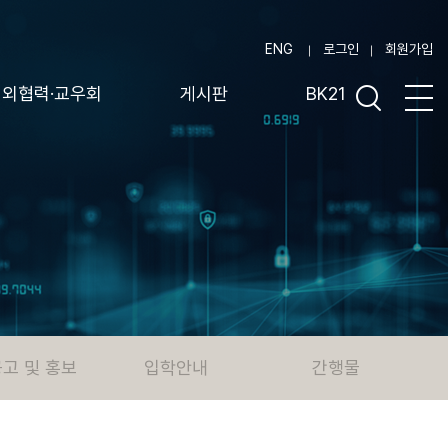
ENG
로그인
회원가입
대외협력·교우회
게시판
BK21
고 및 홍보
입학안내
간행물