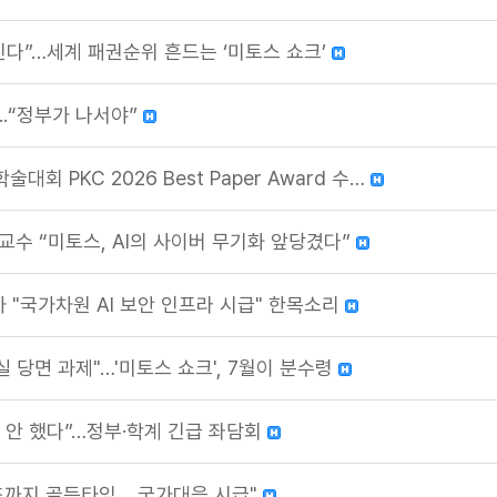
진다”…세계 패권순위 흔드는 ‘미토스 쇼크’
...“정부가 나서야”
회 PKC 2026 Best Paper Award 수…
교수 “미토스, AI의 사이버 무기화 앞당겼다”
가 "국가차원 AI 보안 인프라 시급" 한목소리
실 당면 과제"…'미토스 쇼크', 7월이 분수령
도 안 했다”…정부·학계 긴급 좌담회
월초까지 골든타임… 국가대응 시급"