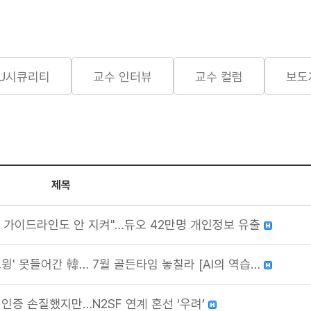
KU시큐리티
교수 인터뷰
교수 컬럼
보도
제목
서 가이드라인도 안 지켜"…듀오 42만명 개인정보 유출
스윙' 못들어간 韓… 7월 골든타임 놓칠라 [AI의 역습…
 인증 손질했지만…N2SF 연계 혼선 ‘우려’