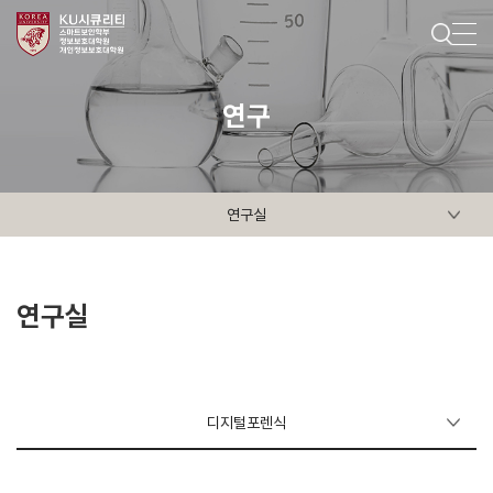
연구
연구실
연구실
디지털포렌식