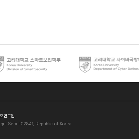
호연구원
gu, Seoul 02841, Republic of Korea