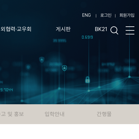
ENG
로그인
회원가입
대외협력·교우회
게시판
BK21
고 및 홍보
입학안내
간행물