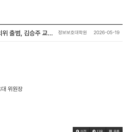
의위 출범, 김승주 교…
정보보호대학원
2026-05-19
초대 위원장
이전
다음
목록