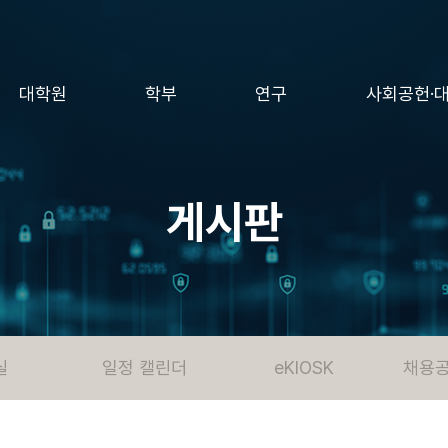
대학원
학부
연구
사회공헌·
게시판
실
일정 캘린더
eKIOSK
채용공