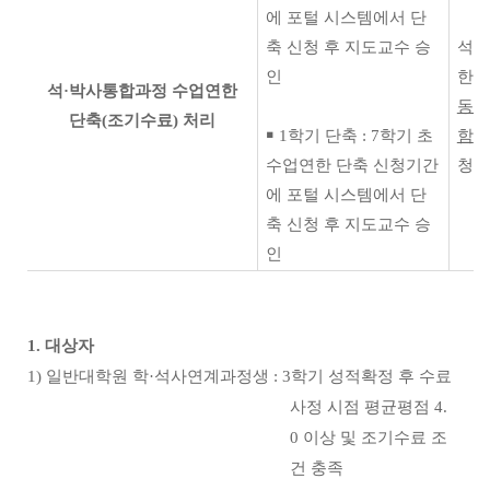
에 포털 시스템에서
단
축 신청 후 지도교수 승
석·
인
한 
석·박사통합과정 수업연한
동으
단축(조기수료) 처리
￭ 1학기 단축 : 7학기 초
함
되
수업연한
단축 신청기간
청 
에 포털 시스템에서
단
축 신청 후 지도교수 승
인
1. 대상자
1) 일반대학원 학·석사연계과정생 : 3학기 성적확정 후 수료
사정 시점 평균평점 4.
0 이상 및 조기수료
조
건 충족