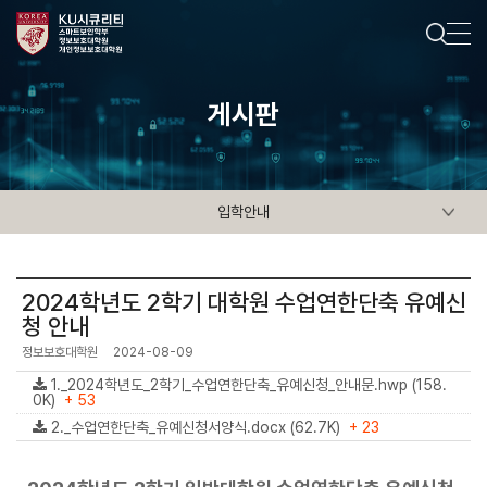
게시판
입학안내
2024학년도 2학기 대학원 수업연한단축 유예신
청 안내
정보보호대학원
2024-08-09
1._2024학년도_2학기_수업연한단축_유예신청_안내문.hwp (158.
0K)
+ 53
2._수업연한단축_유예신청서양식.docx (62.7K)
+ 23