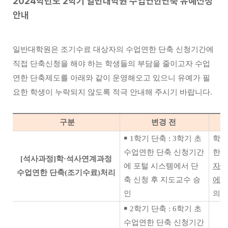
2024학년도 2학기 일반대학원 수업연한단축 유예신청
안내
일반대학원은 조기수료 대상자의 수업연한 단축 신청기간에
직접 단축신청을 해야 하는 학생들의 부담을
줄이고자
수업
연한 단축제도를 아래와 같이 운영해오고 있으니 유예가 필
요한 학생이 누락되지 않도록 적극 안내해 주시기 바랍니다.
구분
변경 전
￭ 1학기 단축 : 3학기 초
학·
수업연한
단축 신청기간
한 
[석사과정]학·석사연계과정
에 포털 시스템에서
단
자동
수업연한 단축(조기수료)처리
축 신청 후 지도교수 승
에
인
의 
￭
2학기 단축 : 6학기 초
수업연한
단축 신청기간