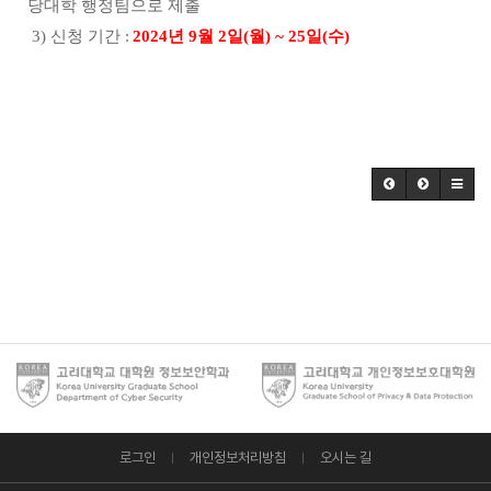
당대학 행정팀으로 제출
3)
신청 기간
:
2024
년
9
월
2
일
(
월
) ~ 25
일
(
수
)
로그인
개인정보처리방침
오시는 길