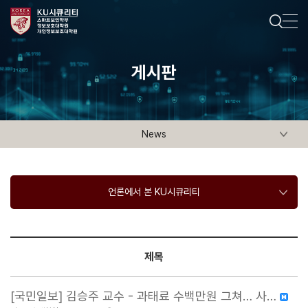
게시판
News
언론에서 본 KU시큐리티
제목
[국민일보] 김승주 교수 - 과태료 수백만원 그쳐… 사…