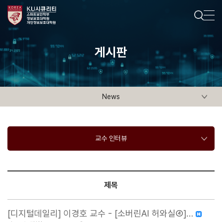
게시판
News
교수 인터뷰
제목
[디지털데일리] 이경호 교수 - [소버린AI 허와실④]…