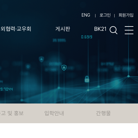
ENG
로그인
회원가입
대외협력·교우회
게시판
BK21
고 및 홍보
입학안내
간행물