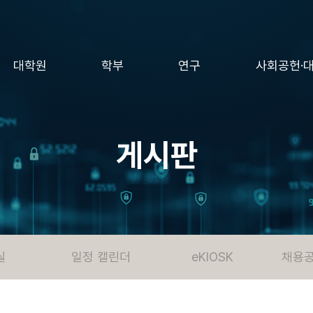
대학원
학부
연구
사회공헌·
게시판
실
일정 캘린더
eKIOSK
채용공