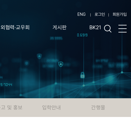
ENG
로그인
회원가입
대외협력·교우회
게시판
BK21
고 및 홍보
입학안내
간행물