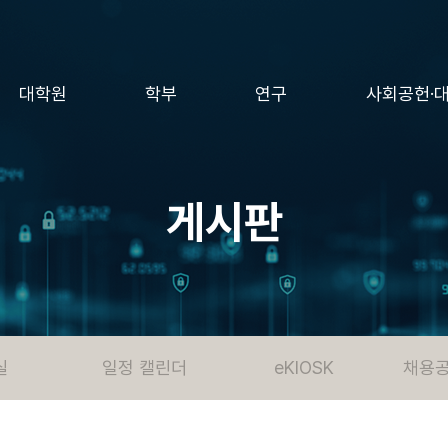
대학원
학부
연구
사회공헌·
게시판
실
일정 캘린더
eKIOSK
채용공