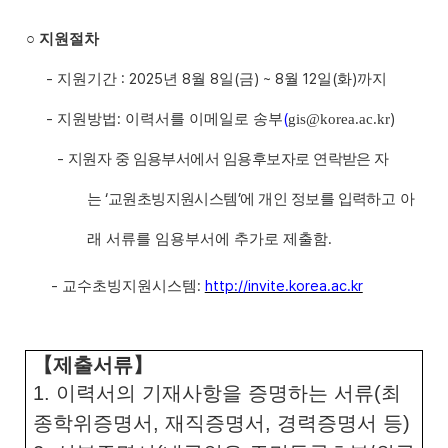
○
지원절차
-
: 2025
8
8
(
) ~ 8
12
(
)
지원기간
년
월
일
금
월
일
화
까지
-
:
(
)
지원방법
이력서를 이메일로 송부
gis@korea.ac.kr
-
지원자 중 임용부서에서 임용후보자로 연락받은 자
‘
’
는
교원초빙지원시스템
에 개인 정보를 입력
하고 아
.
래 서류를 임용부서에 추가로 제출함
-
:
http://invite.korea.ac.kr
교수초빙지원시스템
【
제출서류
】
1.
이력서의 기재사항을 증명하는 서류
(
최
종학위증명서
,
재직증명서
,
경력증명서 등
)