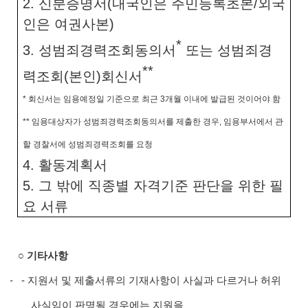
2.
신분증명서
(
내국인은 주민등록초본
/
외국
인은 여권사본
)
*
3.
성범죄경력조회동의서
또는 성범죄경
**
력조회
(
본인
)
회신서
*
회신서는 임용예정일 기준으로 최근
3
개월 이내에 발급된 것이어야 함
**
임용대상자가 성범죄경력조회동의서를 제출한 경우
,
임용부서에서 관
할 경찰서에 성범죄경력조회를 요청
4.
활동계획서
5.
그 밖에 직종별 자격기준 판단을 위한 필
요 서류
○
기타사항
- -
지원서 및 제출서류의 기재사항이 사실과 다르거나 허위
사실임이 판명될 경우에는 지원을