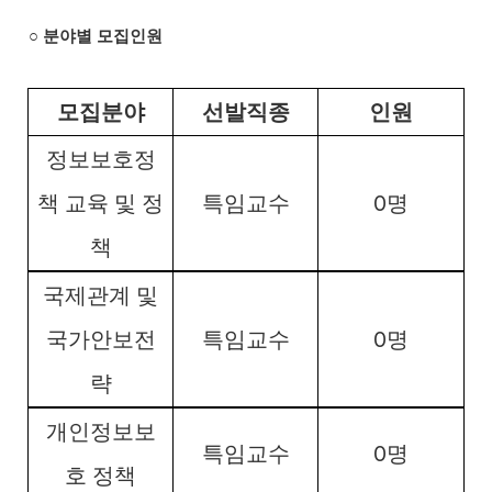
○
분야별 모집인원
모집분야
선발직종
인원
정보보호정
0
책 교육 및 정
특임교수
명
책
국제관계 및
0
국가안보전
특임교수
명
략
개인정보보
0
특임교수
명
호 정책