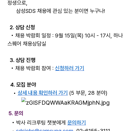
정생으로,
삼성
SDS
채용에 관심 있는 분이면 누구나
!
2.
상담 신청
•
채용
박람회 일정
: 9
월
15일(목) 10
시
-
17
시
,
하나
스퀘어 채용상담실
3.
상담 진행
•
채용 박람회 참여
:
신청하러
가기
4.
모집 분야
•
상세
내용 확인하러
가기
(5
부문
, 28
분야
)
5. 문의
•
박사
리크루팅
챗봇에게
문의하기
•
sdsjobs@samsung.com
,
02-6155-3111