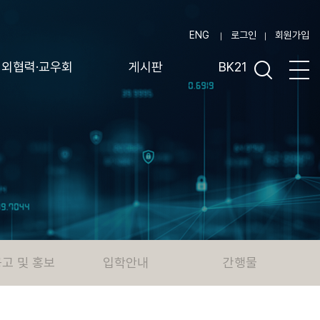
ENG
로그인
회원가입
대외협력·교우회
게시판
BK21
고 및 홍보
입학안내
간행물