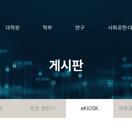
대학원
학부
연구
사회공헌·
게시판
실
일정 캘린더
eKIOSK
채용공