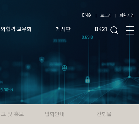
ENG
로그인
회원가입
대외협력·교우회
게시판
BK21
고 및 홍보
입학안내
간행물