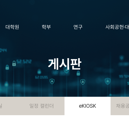
대학원
학부
연구
사회공헌·
게시판
실
일정 캘린더
eKIOSK
채용공