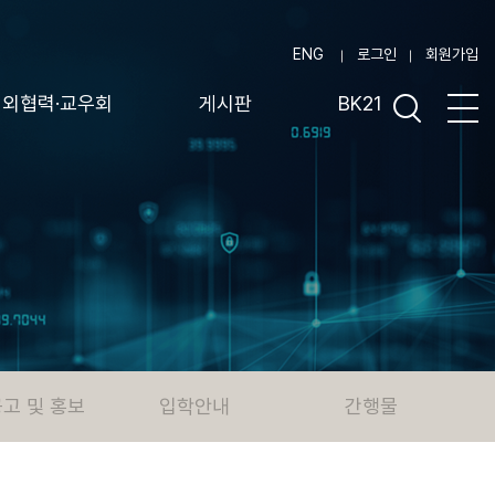
ENG
로그인
회원가입
대외협력·교우회
게시판
BK21
고 및 홍보
입학안내
간행물