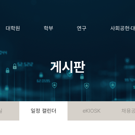
대학원
학부
연구
사회공헌·
게시판
실
일정 캘린더
eKIOSK
채용공