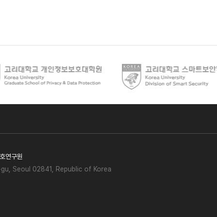
호연구원
gu, Seoul 02841, Republic of Korea