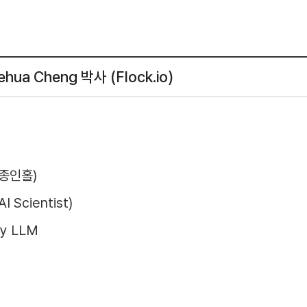
hua Cheng 박사 (Flock.io)
임종인홀)
I Scientist)
thy LLM