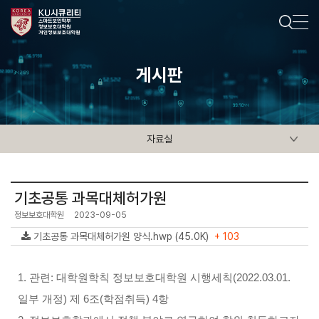
게시판
자료실
기초공통 과목대체허가원
정보보호대학원
2023-09-05
기초공통 과목대체허가원 양식.hwp (45.0K)
+ 103
1. 관련:
대학원학칙 정보보호대학원 시행세칙(2022.03.01.
일부 개정) 제 6조(학점취득) 4항