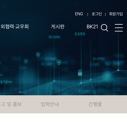
ENG
로그인
회원가입
대외협력·교우회
게시판
BK21
고 및 홍보
입학안내
간행물