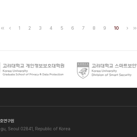
1
2
3
4
5
6
7
8
9
10
호연구원
gu, Seoul 02841, Republic of Korea