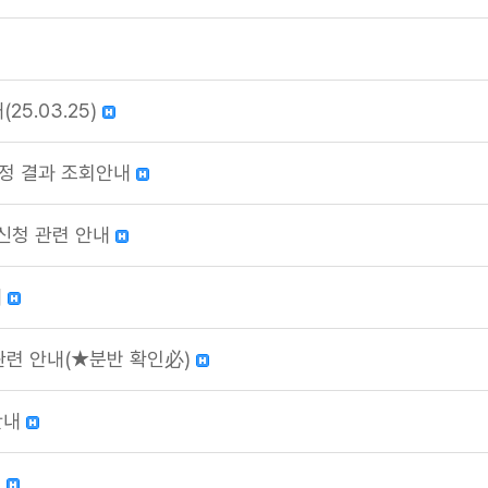
25.03.25)
졸업판정 결과 조회안내
수강신청 관련 안내
내
강 관련 안내(★분반 확인必)
안내
)