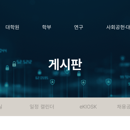
대학원
학부
연구
사회공헌·
게시판
실
일정 캘린더
eKIOSK
채용공