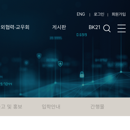
ENG
로그인
회원가입
대외협력·교우회
게시판
BK21
고 및 홍보
입학안내
간행물