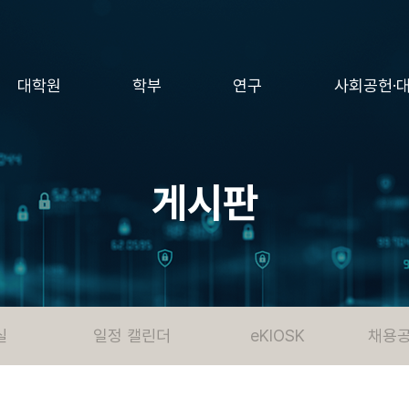
대학원
학부
연구
사회공헌·
게시판
실
일정 캘린더
eKIOSK
채용공