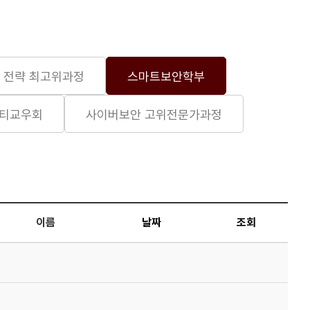
 전략 최고위과정
스마트보안학부
리티교우회
사이버보안 고위전문가과정
이름
날짜
조회