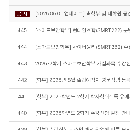
[2026.06.01 업데이트] ★학부 및 대학원 
공 지
445
[스마트보안학부] 현대암호학(SMRT222) 분
444
[스마트보안학부] 사이버윤리(SMRT262) 
443
2026-2학기 스마트보안학부 개설과목 수강
442
[학부] 2026년 8월 졸업예정자 영문성명 등
441
[학부] 2026학년도 2학기 학사학위취득 유예
440
[학부] 2026학년도 2학기 수강신청 일정 안
439
[학부] 수강신청 시스템 개선 작업에 따른 모의