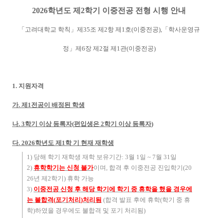
2026
학년도 제
2
학기 이중전공 전형 시행 안내
「
고려대학교 학칙
」
제
35
조 제
2
항 제
1
호
(
이중전공
),
「
학사운영규
정
」
제
6
장 제
2
절 제
1
관
(
이중전공
)
1.
지원자격
가
.
제
1
전공이 배정된 학생
나
. 3
학기 이상 등록자
(
편입생은
2
학기 이상 등록자
)
다
. 2026
학년도 제
1
학 기 현재 재학생
1)
당해 학기 재학생 재학 보유기간
: 3
월
1
일
~ 7
월
31
일
2)
휴학학기는 신청 불가
이며
,
합격 후 이중전공 진입학기
(20
26
년 제
2
학기
)
휴학 가능
3)
이중전공 신청 후 해당 학기에 학기 중 휴학을 했을 경우에
는 불합격
(
포기처리
)
처리됨
(
합격 발표 후에 휴학
(
학기 중 휴
학
)
하였을 경우에도 불합격 및 포기 처리됨
)