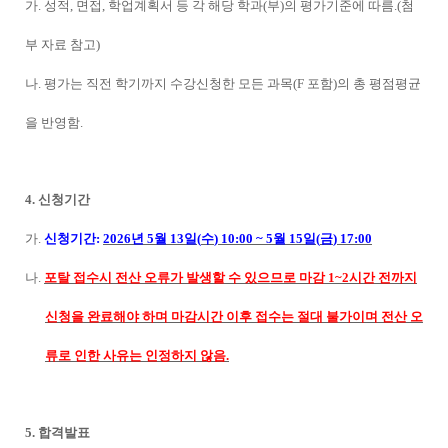
가
.
성적
,
면접
,
학업계획서 등 각 해당 학과
(
부
)
의 평가기준에 따름
.(
첨
부 자료 참고
)
나
.
평가는 직전 학기까지 수강신청한 모든 과목
(F
포함
)
의 총 평점평균
을 반영함
.
4.
신청기간
가
.
신청기간
:
2026
년
5
월
13
일
(
수
) 10:00 ~ 5
월
15
일
(
금
) 17:00
나
.
포탈 접수시 전산 오류가 발생할 수 있으므로 마감
1~2
시간 전까지
신청을 완료해야 하며 마감시간 이후 접수는 절대 불가이며 전산 오
류로 인한 사유는 인정하지 않음
.
5.
합격발표