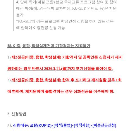
4)
당해 학기
(
계절 포함
)
본교 국제교류 프로그램 참여 및 참여
예정 학생
(
예
:
외국대학 교환학생
, KU-GLP,
인턴십 등
)
은 지원
불가
*KU-GLP
의 경우 프로그램 학점인정 신청을 하지 않는 경우
에 한하여 이중전공 신청 가능
라
.
이중
,
융합
,
학생설계전공 기합격자는 지원불가
1)
제
2
전공
(
이중
,
융합
,
학생설계
)
기합격자 및 공학인증 신청자가 재지
원하려는 경우 반드시
2026.5,11.(
월
)
까지 포기신청을 하여야 함
.
2)
제
2
전공
(
이중
,
융합
,
학생설계
)
합격 후 포기하고 재지원할 경우
1
회
에 한하며
,
재지원하며 불합격하는 경우 심화전공을 이수해야 함
.
2.
신청방법
포탈
(KUPID)-[
학적
/
졸업
]-[
학적사항
]-[
이중전공신청
]
가
.
신청메뉴
: