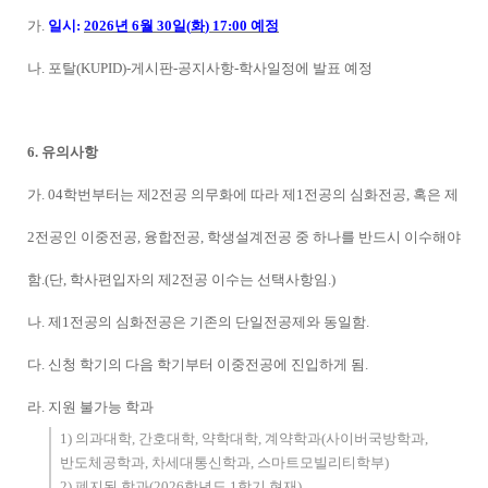
가
.
일시
:
2026
년
6
월
30
일
(
화
) 17:00
예정
나
.
포탈
(KUPID)-
게시판
-
공지사항
-
학사일정에 발표 예정
6.
유의사항
가
. 04
학번부터는 제
2
전공 의무화에 따라 제
1
전공의 심화전공
,
혹은 제
2
전공인 이중전공
,
융합전공
,
학생설계전공 중 하나를 반드시 이수해야
함
.(
단
,
학사편입자의 제
2
전공 이수는 선택사항임
.)
나
.
제
1
전공의 심화전공은 기존의 단일전공제와 동일함
.
다
.
신청 학기의 다음 학기부터 이중전공에 진입하게 됨
.
라
.
지원 불가능 학과
1)
의과대학
,
간호대학
,
약학대학
,
계약학과
(
사이버국방학과
,
반도체공학과
,
차세대통신학과
,
스마트모빌리티학부
)
2)
폐지된 학과
(2026
학년도
1
학기 현재
)