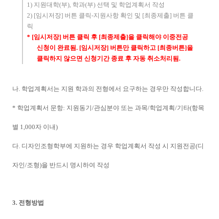
1)
지원대학
(
부
),
학과
(
부
)
선택 및 학업계획서 작성
2) [
임시저장
]
버튼 클릭
-
지원사항 확인 및
[
최종제출
]
버튼 클
릭
* [
임시저장
]
버튼 클릭 후
[
최종제출
]
을 클릭해야 이중전공
신청이 완료됨
.
[
임시저장
]
버튼만 클릭하고
[
최종버튼
]
을
클릭하지 않으면 신청기간 종료 후 자동 취소처리됨
.
나
.
학업계획서는 지원 학과의 전형에서 요구하는 경우만 작성합니다
.
*
학업계획서 문항
:
지원동기
/
관심분야 또는 과목
/
학업계획
/
기타
(
항목
별
1,000
자 이내
)
다
.
디자인조형학부에 지원하는 경우 학업계획서 작성 시 지원전공
(
디
자인
/
조형
)
을 반드시 명시하여 작성
3.
전형방법