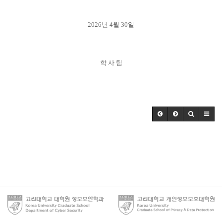
2026
년
4
월
30
일
학 사 팀