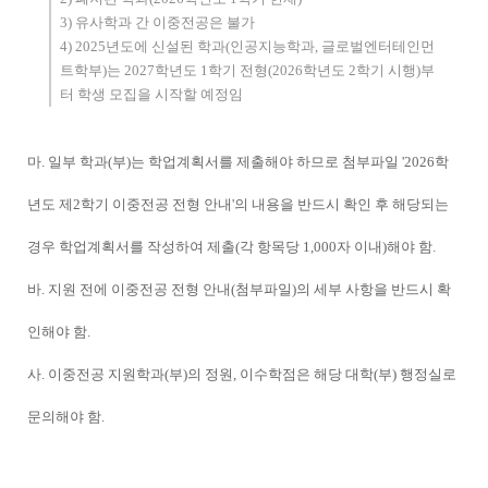
3)
유사학과 간 이중전공은 불가
4) 2025
년도에 신설된 학과
(
인공지능학과
,
글로벌엔터테인먼
트학부
)
는
2027
학년도
1
학기 전형
(2026
학년도
2
학기 시행
)
부
터 학생 모집을 시작할 예정임
마
.
일부 학과
(
부
)
는 학업계획서를 제출해야 하므로 첨부파일
'2026
학
년도 제
2
학기 이중전공 전형 안내
'
의 내용을 반드시 확인 후 해당되는
경우 학업계획서를 작성하여 제출
(
각 항목당
1,000
자 이내
)
해야 함
.
바
.
지원 전에 이중전공 전형 안내
(
첨부파일
)
의 세부 사항을 반드시 확
인해야 함
.
사
.
이중전공 지원학과
(
부
)
의 정원
,
이수학점은 해당 대학
(
부
)
행정실로
문의해야 함
.