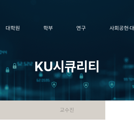
대학원
학부
연구
사회공헌·
KU시큐리티
교수진