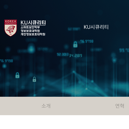
KU시큐리티
소개
연혁