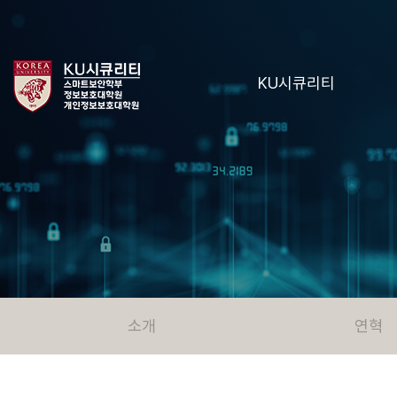
KU시큐리티
소개
연혁