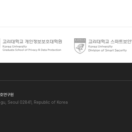
호연구원
gu, Seoul 02841, Republic of Korea