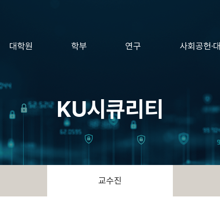
대학원
학부
연구
사회공헌·
KU시큐리티
교수진