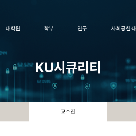
대학원
학부
연구
사회공헌·
KU시큐리티
교수진