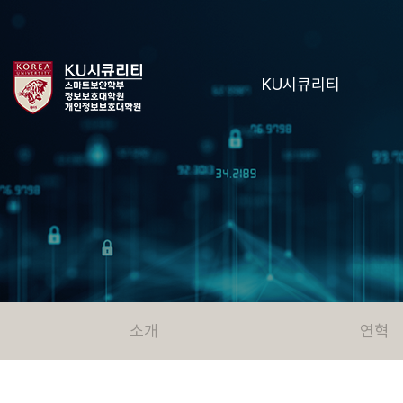
KU시큐리티
소개
연혁